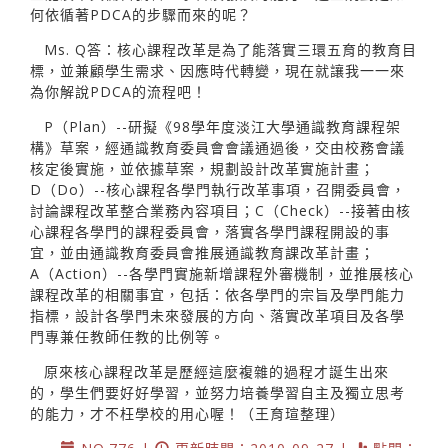
何依循著PDCA的步驟而來的呢？
Ms. Q答：核心課程改革是為了能落實三環五育的教育目
標，並兼顧學生需求、因應時代轉變，現在就讓我一一來
為你解說PDCA的流程吧！
P（Plan）--研擬《98學年度淡江大學通識教育課程架
構》草案，經通識教育委員會會議通過後，交由校務會議
核定後實施，並依據草案，規劃設計改革實施計畫；
D（Do）--核心課程各學門執行改革事項，召開委員會，
討論課程改革整合業務內容項目；C（Check）--接著由核
心課程各學門的課程委員會，落實各學門課程開設的事
宜，並由通識教育委員會推展通識教育課改革計畫；
A（Action）--各學門實施新增課程外審機制，並推展核心
課程改革的相關事宜，包括：依各學門的宗旨及學門能力
指標，設計各學門未來發展的方向、落實改革項目及各學
門專兼任教師任教的比例等。
原來核心課程改革是歷經這麼複雜的過程才誕生出來
的，學生們要好好學習，並努力培養學習自主及獨立思考
的能力，才不枉學校的用心喔！（王育瑄整理）