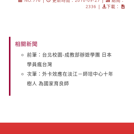
NO.776 |
更新時間：2010-09-27 |
點閱：
2336 |
下載：
相關新聞
前筆：台北校園-成教部辦遊學團 日本
學員瘋台灣
次筆：外卡效應在淡江－師培中心十年
樹人 為國家育良師