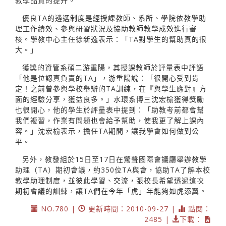
教學品質的提升。
優良TA的遴選制度是經授課教師、系所、學院依教學助
理工作績效、參與研習狀況及協助教師教學成效進行審
核。學教中心主任徐新逸表示：「TA對學生的幫助真的很
大。」
獲獎的資管系碩二游重陽，其授課教師於評量表中評語
「他是位認真負責的TA」，游重陽說：「很開心受到肯
定！之前曾參與學校舉辦的TA訓練，在『與學生應對』方
面的經驗分享，獲益良多。」水環系博三沈宏榆獲得獎勵
也很開心，他的學生於評量表中提到：「助教考前都會幫
我們複習，作業有問題也會給予幫助，使我更了解上課內
容。」沈宏榆表示，擔任TA期間，讓我學會如何做到公
平。
另外，教發組於15日至17日在驚聲國際會議廳舉辦教學
助理（TA）期初會議，約350位TA與會，協助TA了解本校
教學助理制度，並彼此學習、交流，張校長希望透過這次
期初會議的訓練，讓TA們在今年「虎」年能夠如虎添翼。
NO.780 |
更新時間：2010-09-27 |
點閱：
2485 |
下載：