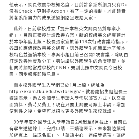
他表示，網頁攸關學校知名度，目前許多系所網頁只有Do
沒有Check，更別提Action，有了一定的機制，才能確實
將各系所努力的成果透過網路呈現給大家。
此外，日前學校成立「提升本校英文網頁品質專案小
組」，目前正積極討論改善方案，新的校級英文網頁預計
於本學年度上線。校長張家宜於第113次行政會議時指示，
各單位應儘速改善英文網頁，讓外籍學生能簡單地了解本
校特色並選讀本校。專案小組目前已召開2次會議，除明白
訂定改善進度及分工，另決議以外國學生的角度建置，並
朝向將網站當成學校的CNN，規劃比照中文網頁今日校
園，同步報導即時訊息。
而本校外國學生入學網已於1月上線，網址為
http://exam.tku.edu.tw/foreign/。教務處招生組組長王
嫡瑜表示，過去外國學生申請入學需以郵寄方式，送交書
面資料，費時又費工！現在只要上網便可線上申請，增加
便利性之後，希望可以招收更多外國學生來校就讀。
99學年度外國學生入學申請自2月起至6月截止，目前已
有學生透過線上，完成申請。王嫡瑜表示，未來將陸續增
加網頁上「錄取名單」、「華語中心」連結等選項，讓網