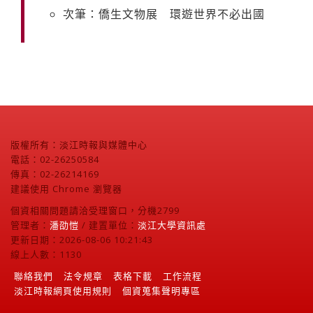
次筆：僑生文物展 環遊世界不必出國
版權所有：淡江時報與媒體中心
電話：02-26250584
傳真：02-26214169
建議使用 Chrome 瀏覽器
個資相關問題請洽受理窗口，分機2799
管理者：
潘劭愷
/ 建置單位：
淡江大學資訊處
更新日期：2026-08-06 10:21:43
線上人數：1130
聯絡我們
法令規章
表格下載
工作流程
淡江時報網頁使用規則
個資蒐集聲明專區