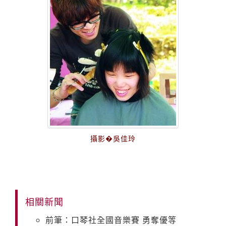
攝影�吳佳玲
相關新聞
前筆：口琴社全國音樂賽 勇奪優等