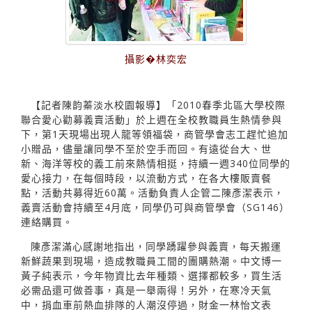
攝影�林奕宏
【記者陳韵蓁淡水校園報導】「2010春季北區大學校際
聯合愛心勸募義賣活動」於上週在全校教職員生熱情參與
下，第1天現場出現人龍等領福袋，商管學會志工趕忙追加
小贈品，儘量讓同學不至於空手而回。有遠從台大、世
新、海洋等校的義工前來熱情相挺，持續一週340位同學的
愛心接力，在每個時段，以流動方式，在各大樓販賣餐
點，活動共募得近60萬。活動負責人企管二陳彥潔表示，
義賣活動會持續至4月底，同學仍可與商管學會（SG146）
連絡購買。
陳彥潔滿心感謝地指出，同學踴躍參與義賣，每天搬運
新鮮蔬果到現場，造成教職員工間的團購熱潮。中文博一
黃子純表示，今年物資比去年種類、選擇都較多，買生活
必需品還可做善事，真是一舉兩得！另外，在寒冷天氣
中，捐血車前熱血排隊的人潮沒停過，財金一林怡文表