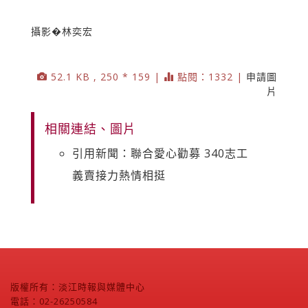
攝影�林奕宏
52.1 KB , 250 * 159 |
點閱：1332 |
申請圖
片
相關連結、圖片
引用新聞：聯合愛心勸募 340志工
義賣接力熱情相挺
版權所有：淡江時報與媒體中心
電話：02-26250584