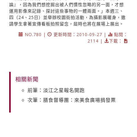
論』，因為我們想挖掘出被人們慣性忽略的另一面，才想
運用影像來記錄、探討這些事物的一體兩面。」本週三、
四（24、25日）並舉辦校園街拍活動，為攝影展暖身，邀
請學生拿著宣傳看板拍照留念，屆時也將在展場上展出。
NO.780 |
更新時間：2010-09-27 |
點閱：
2114 |
下載：
相關新聞
前筆：淡江之星報名開跑
次筆：膳食督導團：來美食廣場捐發票