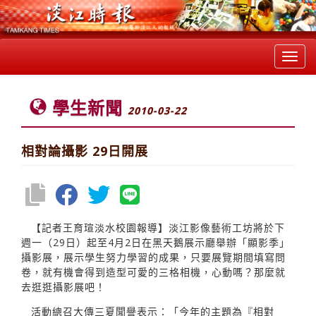
Toggl
navig
學生新聞
2010-03-22
相對論攝影 29日開展
【記者王育瑄淡水校園報導】淡江影像藝術工坊將於下
週一（29日）起至4月2日在黑天鵝展示廳舉辦「顯影季」
攝影展，展示學生努力學習的成果，只要展覽期間填寫問
卷，就有機會得到造型可愛的三格相機，心動嗎？那麼就
去逛逛攝影展吧！
活動總召大傳三夏聞譽表示：「今年的主題為『相對