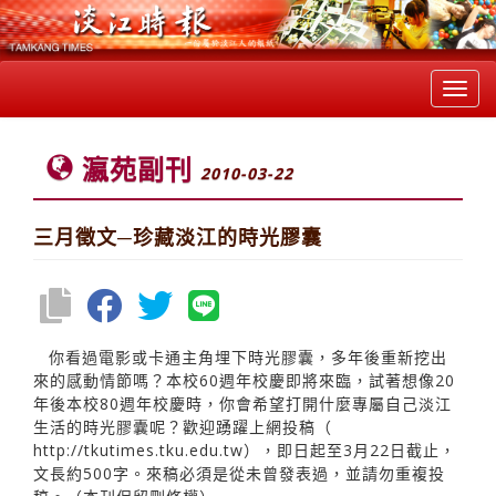
Toggl
navig
瀛苑副刊
2010-03-22
三月徵文─珍藏淡江的時光膠囊
你看過電影或卡通主角埋下時光膠囊，多年後重新挖出
來的感動情節嗎？本校60週年校慶即將來臨，試著想像20
年後本校80週年校慶時，你會希望打開什麼專屬自己淡江
生活的時光膠囊呢？歡迎踴躍上網投稿（
http://tkutimes.tku.edu.tw
），即日起至3月22日截止，
文長約500字。來稿必須是從未曾發表過，並請勿重複投