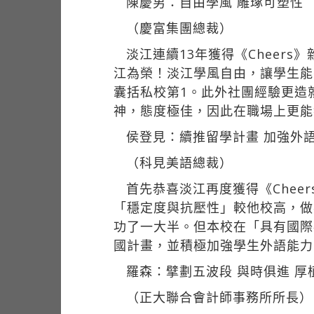
陳慶男：自由學風 雕琢可塑性
（慶富集團總裁）
淡江連續13年獲得《Cheer
江為榮！淡江學風自由，讓學生能
囊括私校第1。此外社團經驗更造
神，態度極佳，因此在職場上更能
侯登見：續推留學計畫 加強外
（科見美語總裁）
首先恭喜淡江再度獲得《Che
「穩定度與抗壓性」較他校高，做
功了一大半。但本校在「具有國際
國計畫，並積極加強學生外語能力
羅森：擘劃五波段 與時俱進 厚
（正大聯合會計師事務所所長）