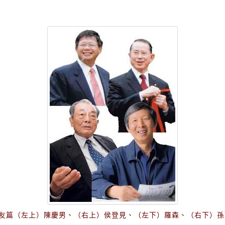
友篇（左上）陳慶男、（右上）侯登見、（左下）羅森、（右下）孫