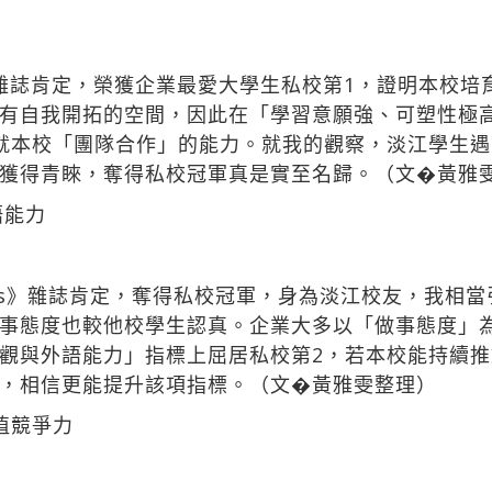
s》雜誌肯定，榮獲企業最愛大學生私校第1，證明本校
有自我開拓的空間，因此在「學習意願強、可塑性極
就本校「團隊合作」的能力。就我的觀察，淡江學生
獲得青睞，奪得私校冠軍真是實至名歸。（文�黃雅
語能力
ers》雜誌肯定，奪得私校冠軍，身為淡江校友，我相當
事態度也較他校學生認真。企業大多以「做事態度」
觀與外語能力」指標上屈居私校第2，若本校能持續
，相信更能提升該項指標。（文�黃雅雯整理）
植競爭力