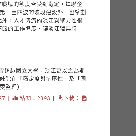
作職場的態度皆受到肯定，蟬聯企
劃第一至四波的波段建設外，也擘劃
此外，人才濟濟的淡江凝聚力也很
不餒的工作態度，讓淡江獨具特
面皆超越國立大學，淡江更以之為期
弟妹除在「穩定度與抗壓性」及「團
雯整理）
27 |
點閱：2398 |
下載：