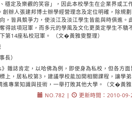
、穩定及樂觀的笑容」，因此本校學生在企業界或工
。創辦人張建邦博士辦學經營理念及定位明確，除規
向，皆具競爭力，使淡江及淡江學生皆能與時俱進。
奪得該項冠軍，而多元的學風及文化更奠定學生不驕
下第14座私校冠軍。 （文�黃雅雯整理）
識
事長）
ers》雜誌肯定，以哈佛為例，即使身為私校，但各方
標上，居私校第3，建議學校能加開相關課程，讓學
精進專業知識與技術，一舉打敗其他大學。（文�黃雅
NO.782 |
更新時間：2010-09-