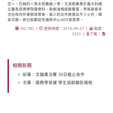
亞＞、巴赫的＜馬太受難曲＞等。王淑堯畢業於義大利國
立羅馬音樂學院聲樂科，歌劇演唱經驗豐富；李珮瑜曾多
次在校內外舉辦音樂會，兩人的合作將激出不少火花，精
采可期。即日起歡迎至通核中心I805室索票。
NO.782 |
更新時間：2010-09-27 |
點閱：
2321 |
下載：
相關新聞
前筆：文錙書法賽 30日截止收件
次筆：服務學習課 學生協助鎮民報稅