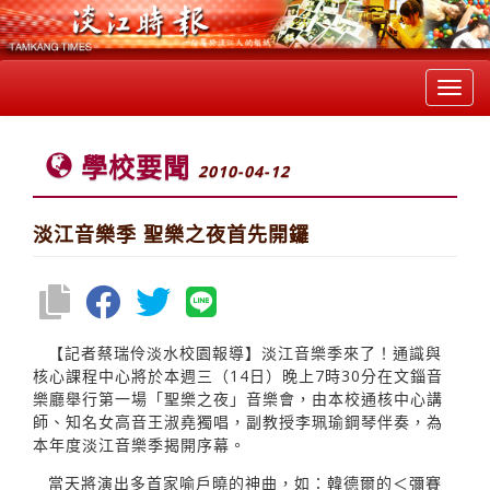
Toggl
navig
學校要聞
2010-04-12
淡江音樂季 聖樂之夜首先開鑼
【記者蔡瑞伶淡水校園報導】淡江音樂季來了！通識與
核心課程中心將於本週三（14日）晚上7時30分在文錙音
樂廳舉行第一場「聖樂之夜」音樂會，由本校通核中心講
師、知名女高音王淑堯獨唱，副教授李珮瑜鋼琴伴奏，為
本年度淡江音樂季揭開序幕。
當天將演出多首家喻戶曉的神曲，如：韓德爾的＜彌賽