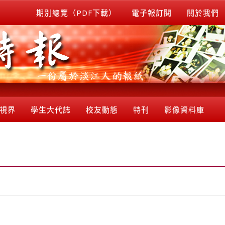
期別總覽（PDF下載）
電子報訂閱
關於我們
視界
學生大代誌
校友動態
特刊
影像資料庫