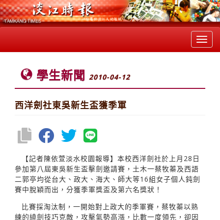
Toggl
navig
學生新聞
2010-04-12
西洋劍社東吳新生盃獲季軍
【記者陳依萱淡水校園報導】本校西洋劍社於上月28日
參加第八屆東吳新生盃擊劍邀請賽，土木一蔡牧蓁及西語
二郭亭均從台大、政大、海大、師大等16組女子個人鈍劍
賽中脫穎而出，分獲季軍獎盃及第六名獎狀！
比賽採淘汰制，一開始對上政大的季軍賽，蔡牧蓁以熟
練的繞劍技巧克敵，攻擊氣勢高漲，比數一度領先，卻因