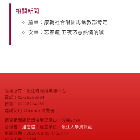
相關新聞
前筆：康輔社合唱團再獲教部肯定
次筆：忘春瘋 五夜恣意熱情吶喊
版權所有：淡江時報與媒體中心
電話：02-26250584
傳真：02-26214169
建議使用 Chrome 瀏覽器
個資相關問題請洽受理窗口，分機2799
管理者：
潘劭愷
/ 建置單位：
淡江大學資訊處
更新日期：2026-08-05 11:27:17
線上人數：1276