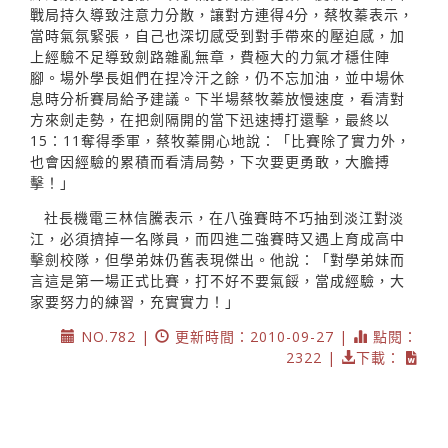
戰局持久導致注意力分散，讓對方連得4分，蔡牧蓁表示，
當時氣氛緊張，自己也深切感受到對手帶來的壓迫感，加
上經驗不足導致劍路雜亂無章，費極大的力氣才穩住陣
腳。場外學長姐們在捏冷汗之餘，仍不忘加油，並中場休
息時分析賽局給予建議。下半場蔡牧蓁放慢速度，看清對
方來劍走勢，在把劍隔開的當下迅速搏打還擊，最終以
15：11奪得季軍，蔡牧蓁開心地說：「比賽除了實力外，
也會因經驗的累積而看清局勢，下次要更勇敢，大膽搏
擊！」
社長機電三林信騰表示，在八強賽時不巧抽到淡江對淡
江，必須擠掉一名隊員，而四進二強賽時又遇上育成高中
擊劍校隊，但學弟妹仍舊表現傑出。他說：「對學弟妹而
言這是第一場正式比賽，打不好不要氣餒，當成經驗，大
家要努力的練習，充實實力！」
NO.782 |
更新時間：2010-09-27 |
點閱：
2322 |
下載：