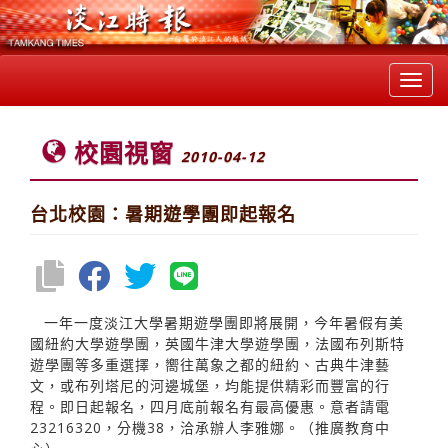
Toggl
navig
校園視窗
2010-04-12
台北校園：暑期遊學團即起報名
一年一度淡江大學暑期遊學團即將展開，今年暑假有美
國紐約大學遊學團，英國牛津大學遊學團，法國布列斯特
遊學團等多重選擇，嚮往萬象之都的紐約、古典牛津藝
文，或布列塔尼的河邊城堡，均能提供精彩而豐富的行
程。即日起報名，四月底前報名有最高優惠。意者請電
23216320，分機38，洽承辦人李雅娜。（推廣教育中