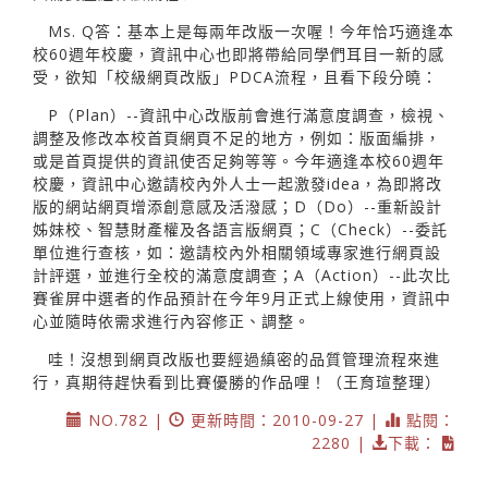
Ms. Q答：基本上是每兩年改版一次喔！今年恰巧適逢本
校60週年校慶，資訊中心也即將帶給同學們耳目一新的感
受，欲知「校級網頁改版」PDCA流程，且看下段分曉：
P（Plan）--資訊中心改版前會進行滿意度調查，檢視、
調整及修改本校首頁網頁不足的地方，例如：版面編排，
或是首頁提供的資訊使否足夠等等。今年適逢本校60週年
校慶，資訊中心邀請校內外人士一起激發idea，為即將改
版的網站網頁增添創意感及活潑感；D（Do）--重新設計
姊妹校、智慧財產權及各語言版網頁；C（Check）--委託
單位進行查核，如：邀請校內外相關領域專家進行網頁設
計評選，並進行全校的滿意度調查；A（Action）--此次比
賽雀屏中選者的作品預計在今年9月正式上線使用，資訊中
心並隨時依需求進行內容修正、調整。
哇！沒想到網頁改版也要經過縝密的品質管理流程來進
行，真期待趕快看到比賽優勝的作品哩！（王育瑄整理）
NO.782 |
更新時間：2010-09-27 |
點閱：
2280 |
下載：