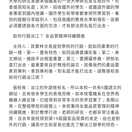
大學的研究室跟某個國家的一流大學研究室互相合作，也
會提高知名度；另外，招收國外的學生，或邀請外國的學
者專家到國內授課，國外學生和學者都會把所學習到、看
到的經驗分享給別人，包括我國的教育水準和情形，這都
必須要透過各方面的交流，才有辦法把名氣打出去。
如何行銷淡江？ 全品管精神持續精進
主持人：其實林次長提到學校的行銷，就如同產業的行
銷一樣，第一，要有特色，如同品牌要講形象；第二，英
文網站，通路平台相當重要；第三，要踴躍參展，把知名
度打出去，最重要來自於教授的論文，就像我們的產品要
拿到專利，拿到專利後，知名度才能打出去，請教張校長
如何行銷淡江呢？
張校長：淡江的外語很有名，所以本校一共有6國語文的
網站，且有很多學生的表現亮眼，如本校電機系在世界用
機器人踢足球，已經得到非常多次的世界冠軍了；長期以
來，在整個學校的經營上，本校秉持全面品質管理的精神
持續精進，對於教學行政，老師的研究，也都非常注重品
質，且去年我校得到第19屆國家品質獎的肯定，這也是對
外的行銷，讓高中生和家長也能先了解淡江辦學的特色。