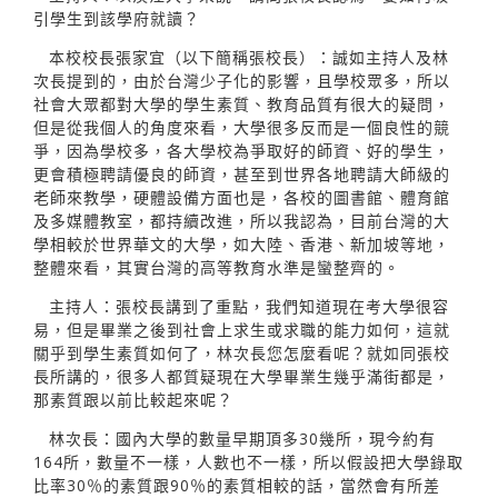
引學生到該學府就讀？
本校校長張家宜（以下簡稱張校長）：誠如主持人及林
次長提到的，由於台灣少子化的影響，且學校眾多，所以
社會大眾都對大學的學生素質、教育品質有很大的疑問，
但是從我個人的角度來看，大學很多反而是一個良性的競
爭，因為學校多，各大學校為爭取好的師資、好的學生，
更會積極聘請優良的師資，甚至到世界各地聘請大師級的
老師來教學，硬體設備方面也是，各校的圖書館、體育館
及多媒體教室，都持續改進，所以我認為，目前台灣的大
學相較於世界華文的大學，如大陸、香港、新加坡等地，
整體來看，其實台灣的高等教育水準是蠻整齊的。
主持人：張校長講到了重點，我們知道現在考大學很容
易，但是畢業之後到社會上求生或求職的能力如何，這就
關乎到學生素質如何了，林次長您怎麼看呢？就如同張校
長所講的，很多人都質疑現在大學畢業生幾乎滿街都是，
那素質跟以前比較起來呢？
林次長：國內大學的數量早期頂多30幾所，現今約有
164所，數量不一樣，人數也不一樣，所以假設把大學錄取
比率30％的素質跟90％的素質相較的話，當然會有所差