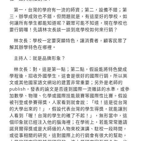
第一，台灣的學府有一流的師資；第二，設備不錯；第
三，辦學成效也不錯，但問題就是，有這麼好的學校，如
何讓所有學生都能知道呢？觀眾可能不知道，現在學校也
要行銷囉！先請林次長談一談到底學校如何來行銷？
林次長：學校一定要突顯特色，讓消費者，顧客民眾了
解其辦學特色在哪裡。
主持人：就是品牌形象？
林次長：對，這是第一點；第二點，假設能將特色變成
學程後，招收外國學生，這會是很好的國際行銷，所以英
文或其他國家語文網站的建置非常重要；另外是老師的
publish，發表的論文是否達到國際一流雜誌的水準，或參
加數學、物理、化學或國際技能競賽等國際性比賽。假設
被刊登或參賽得獎，人家看到就會說：「哇！這是從台灣
的大學出來的！」，假設代表台灣的學生得獎，就能讓別
人看到「喔！台灣的學生的確了不起！」，無形當中，這
個印象就已經注入他的腦海裡；在學術上，若能常常邀請
諾貝爾得獎或是大師級的人物來校演講、駐校一段時間，
或從事相關的研究，這對國際上的行銷會有很大的幫助，