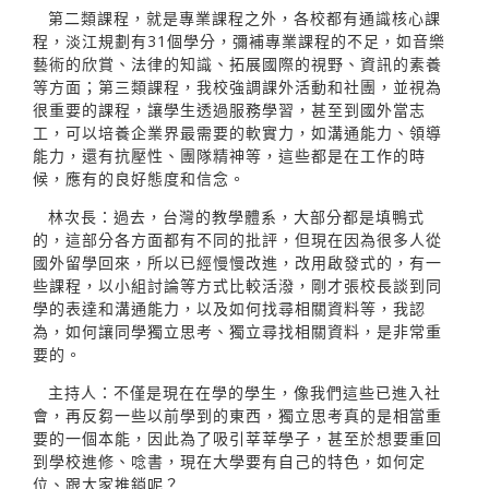
第二類課程，就是專業課程之外，各校都有通識核心課
程，淡江規劃有31個學分，彌補專業課程的不足，如音樂
藝術的欣賞、法律的知識、拓展國際的視野、資訊的素養
等方面；第三類課程，我校強調課外活動和社團，並視為
很重要的課程，讓學生透過服務學習，甚至到國外當志
工，可以培養企業界最需要的軟實力，如溝通能力、領導
能力，還有抗壓性、團隊精神等，這些都是在工作的時
候，應有的良好態度和信念。
林次長：過去，台灣的教學體系，大部分都是填鴨式
的，這部分各方面都有不同的批評，但現在因為很多人從
國外留學回來，所以已經慢慢改進，改用啟發式的，有一
些課程，以小組討論等方式比較活潑，剛才張校長談到同
學的表達和溝通能力，以及如何找尋相關資料等，我認
為，如何讓同學獨立思考、獨立尋找相關資料，是非常重
要的。
主持人：不僅是現在在學的學生，像我們這些已進入社
會，再反芻一些以前學到的東西，獨立思考真的是相當重
要的一個本能，因此為了吸引莘莘學子，甚至於想要重回
到學校進修、唸書，現在大學要有自己的特色，如何定
位、跟大家推銷呢？