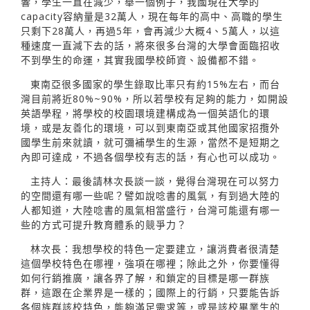
響，學生一直在減少，舉一個例子，我國現在大學的
capacity容納量是32萬人，現在每年的高中、高職的學生
只剩下28萬人，再過5年，會再減少大概4、5萬人，以這
種速度一直減下去的話，將來很多台灣的大學會面臨招收
不到學生的命運，其實我國學校師資、設備都不錯。
東南亞很多國家的學生錄取比率只有約15%左右，而台
灣目前將近80%~90%，所以若學校有足夠的能力，如開設
英語學程，將學校的校園環境建構成為一個英語化的環
境，或是友善化的環境，可以到東南亞或其他國家招攬外
國學生前來就讀，就可彌補學生的生源，當然不是短期之
內即可達成，不過各個學校有志的話，有心也可以成功。
主持人：最後請林次長談一談，覺得台灣現在可以努力
的空間還有哪一些呢？譬如說唸書的風氣，有到過大陸的
人都知道，大陸唸書的風氣相當盛行，台灣可能還有哪一
些的方式可提升教育體系的競爭力？
林次長：我想學校的特色一定要建立，讓消費者很清楚
這個學校特色在哪裡，強項在哪裡；除此之外，你要懂得
如何行銷推廣，讓各界了解，和鎖定的目標是哪一群族
群，這跟在企業界是一樣的；國際上的行銷，只要能告訴
各個族群該校特色，能夠滿足需求等，或是該校畢業生的