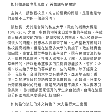
如何擴展國際能見度？ 英語課程是關鍵
主持人：請教張校長，來自於經費的問題，是否也是你
們最使不上力的一個部分呢？
張校長：尤其是台灣的私立大學，政府的補助大概是
10％~20％ 之間，多數的預算來自於學生的學雜費，學雜
費大概占學校的70％，是學校收入的來源，所以預算是一
個很大的問題，我想林次長非常了解，也希望教育部能對
私校提高補助，但是在這麼多大學的負擔下，政府確實也
很困難，事實上對於整個的產學合作，還有民間資源的投
入、學校的募款等，社會大眾都不太了解，大學經營是非
常辛苦的，所以也希望很多的民間資源能投入，譬如：企
業、校友給予學校的募款都有一些的幫助；除了經費之
外，我認為，台灣的大學要有競爭力，亞洲地區如：香
港、新加坡等國的英語教學能見度較高，而韓國、日本及
台灣都有類似的問題，就是英語課程不夠多，所以要吸引
像美洲、 歐洲體系國家優秀的學生來台就讀，台灣在這個
部分的國際能見度還是比較弱的。
如何強化淡江的外文特色？ 大力推行大三出國