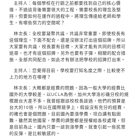
主持人：每個學校在行銷之前都要找到自己的核心價
值，不過這背後需要很大的工程，需要校長的理念及堅
持，但要如何在運作的過程中，將理念傳達給老師和學
生，有哪些努力的空間呢？
林次長：全校要凝聚共識，共識非常重要，即使校長有
這個理念，下面不配合，還是沒辦法打出這個招牌，所以
大家要有共識，校長要有目標，大家才能有共同的目標可
追尋，也才有這個招牌，另外也要有子彈，相關的配合措
施，全部共同配合，如此才有辦法把學校的招牌打出來。
主持人：您覺得目前，學校要打知名度之際，比較使不
上力的地方在哪裡？
林次長：大概都是經費的問題，因為一般大學的經費比
國外的大學較差，以UCLA為例，加州大學洛衫磯分校的規
模跟台大差不多，我曾經跟該校校長談過，他們的預算是
台大的10倍，所以在國際競爭上，假設沒有充分的經費，
的確也會是個問題。目前國內要漲學費，坦白講有點困
難，雖然其他國家，學費的調整都是授權給各校處理，但
是目前為止，國內只要一談到漲學費，就會引起一些民眾
的反彈，是比較敏感的。