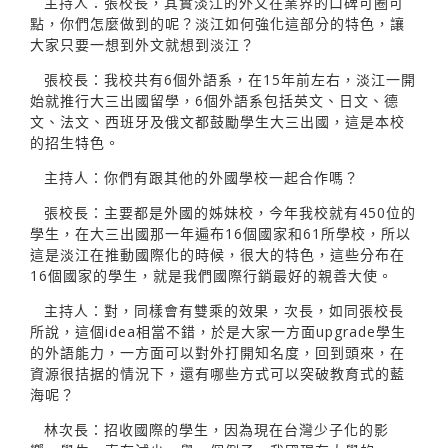
主持人：張校長，其實淡江的外文在業界的口碑可圈可
點，你們怎麼做到的呢？淡江如何強化這部分的特色，讓
大家只要一想到外文就想到淡江？
張校長：我校共有6個外語系，在15年前左右，淡江一開
始就推行大三出國留學，6個外語系包括英文、日文、德
文、法文、西班牙及俄文都鼓勵學生大三出國，這是本校
的招生特色。
主持人：你們有跟其他的外國學校一起合作嗎？
張校長：主要都是外國的姊妹校，今年我校就有450位的
學生，在大三出國那一年遍布16個國家和61所學校，所以
這是淡江在推動國際化的時候，很大的特色，這些分布在
16個國家的學生，就是我們國際行銷最好的親善大使。
主持人：對，同樣會有雙乘的效果，次長，如同張校長
所說，這個idea相當不錯，於是大家一方面upgrade學生
的外語能力，一方面可以對外打開知名度，回到頭來，在
資源很拮据的情況下，還有哪些方式可以突破教育式的藍
海呢？
林次長：招收國際的學生，因為現在台灣少子化的影