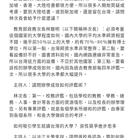
加坡、香港、大陸唸書都很方便，所以很多人開始質疑或
考慮，要到大陸唸書，或到新加坡，還是留在台灣，請問
林次長會給予什麼建議？
教育部政務次長林聰明（以下簡稱林次長）：必須考量
這個國家的大學程度如何，國內大學的平均水準師資相當
不錯，幾乎前50％以上的大學，約有70％~80％擁有博士
學位，所以第一點，台灣師資水準非常整齊；第二點，要
看設備好不好、圖書資料如何，國內網路連線非常普及，
所以台灣這方面的設備，不亞於其他國家；第三點，要看
該校的辦學成效如何，國內因為過去教育部每四年評鑑一
次，所以很多大學的水準都大幅提升。
主持人：請問辦學成效如何評鑑呢？
林次長：第一，校務評鑑，包括學校的教務、學務、總
務、人事、會計等各方面的資源情形，以及校長的辦學理
念，另有專業評鑑，就是各個學系所總和的評鑑，由專家
到各個系所，和各大學做綜合的考評。
如何吸引學生就讀台灣的大學？ 良性競爭進步愈多
主持人：以淡江大學來說，請問張校長認為，要如何吸