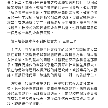
異；第二，為讓同學在畢業之後跟職場有所接近，我國鼓
勵學校設計課程，邀請企業界的代表一同參與，如此才能
了解企業界需要什麼，在學校就要先開始接觸，鼓勵企業
界的一些工程師、管理師等到學校授課，提供實戰經驗，
讓學生有臨場感；第三，鼓勵老師從事研究，盡量到業界
找題目，教授的內容較能與企業界貼近，也鼓勵同學暑假
一個月或一年到企業界實習。
如何培養課本學不到的軟實力？ 三環五育
主持人：到業界體驗是什麼樣子的狀況？請問淡江大學
現在有嗎？記得我們以前唸書時仍以教科書為重，所以進
入社會後，碰到職場的問題，才發現怎麼跟教科書差那麼
多，而我們操作的機器似乎也跟實際出社會後差異很大，
現在你們如何達到次長所說的課程設計，或找業界的人授
課，直接把他們第一線遇到的問題，一對一的告訴學生。
張校長：接續次長提到的，在學校的課程大致分成三
類，第一類是專業課程，培養學生基本能力，未來適應職
場的專業能力，而課程設計方面，目前我校在課程委員會
都有請業界及校友代表，甚至學生代表一起參與討論課
程，較能跟企業接軌。