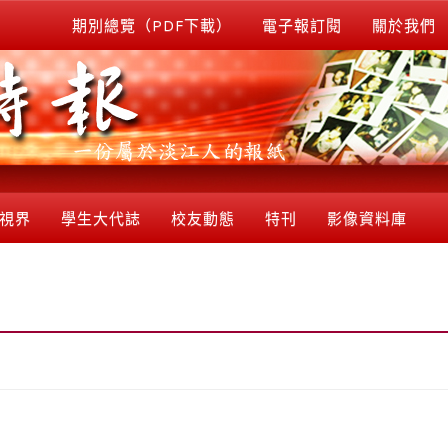
期別總覽（PDF下載）
電子報訂閱
關於我們
視界
學生大代誌
校友動態
特刊
影像資料庫