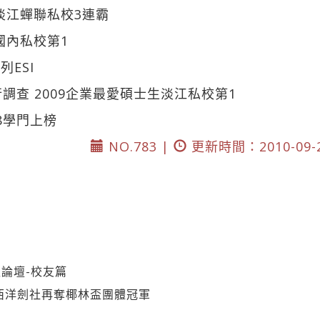
淡江蟬聯私校3連霸
國內私校第1
ESI
調查 2009企業最愛碩士生淡江私校第1
校8學門上榜
NO.783 |
更新時間：2010-09-
論壇-校友篇
西洋劍社再奪椰林盃團體冠軍