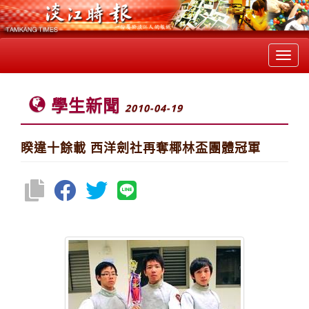
Toggl
navig
學生新聞
2010-04-19
睽違十餘載 西洋劍社再奪椰林盃團體冠軍