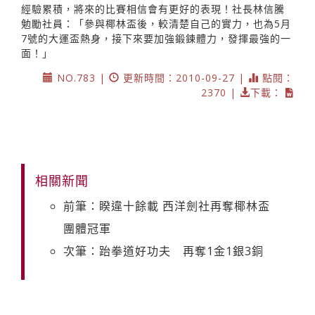
經驗累積，將來的比賽相信會有更好的表現！社長林信騰
勉勵社員：「參與椰林盃後，較清楚自己的實力，也為5月
7號的大運盃熱身，接下來要加強鍛鍊體力，發揮最強的一
面！」
NO.783 |
更新時間：2010-09-27 |
點閱：
2370 |
下載：
相關新聞
前筆：睽違十餘載 西洋劍社再奪椰林盃
團體冠軍
次筆：跆拳道好功夫 再奪1金1銀3銅