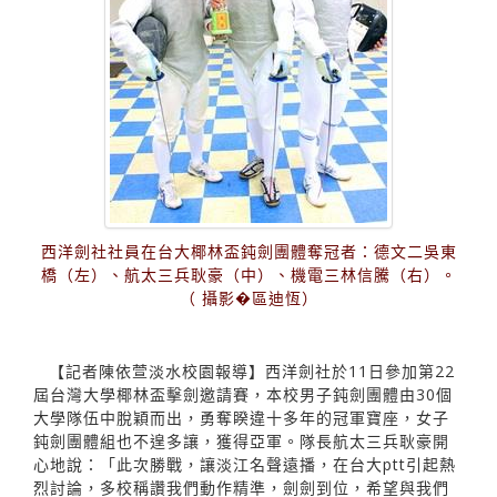
西洋劍社社員在台大椰林盃鈍劍團體奪冠者：德文二吳東
橋（左）、航太三兵耿豪（中）、機電三林信騰（右）。
（ 攝影�區迪恆）
【記者陳依萱淡水校園報導】西洋劍社於11日參加第22
屆台灣大學椰林盃擊劍邀請賽，本校男子鈍劍團體由30個
大學隊伍中脫穎而出，勇奪睽違十多年的冠軍寶座，女子
鈍劍團體組也不遑多讓，獲得亞軍。隊長航太三兵耿豪開
心地說：「此次勝戰，讓淡江名聲遠播，在台大ptt引起熱
烈討論，多校稱讚我們動作精準，劍劍到位，希望與我們