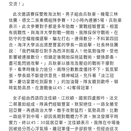
交流！」
此次邀請賽採雙敗淘汰制，男子組由兵耿豪、機電三林
信騰、德文二吳東橋組隊參賽，12小時內連勝5場，兵耿豪
表示，此次參賽對手都是多年勁敵，實戰經驗豐富，相當
有挑戰性。與海洋大學對戰一開始，我隊採保守戰術，在
防守的空檔撥擋還擊、騙左打右，連得數分，不料第四回
合，海洋大學派出資歷豐富的學長一路追擊，社長林信騰
說：「我們稱那位對手為西洋劍魔人！他氣勢強悍，受他
影響被連搶數分，但鎮定後開始採拖延戰術，變換節奏，
盡可能閃過攻擊。」兵耿豪以搶攻及壓迫的戰術干擾對
手，看準時機全力追分，兩隊分數數度僵持不下，氣氛緊
張，學長姐不斷提供意見，精神喊話，充斥著「淡江冠
軍，慶功宴要吃到厭食！」的加油聲，隊友聽到歡呼，頓
時氣勢高昂，在激戰後以45：42奪得冠軍！
女子組由西語四沈佳穎、江欣穎、國貿四盧敘吟、法文
二蔡蕙如組成，隊員們經驗豐富，默契絕佳，一路全勝至
冠亞賽，再遇政治大學，敵手攻勢猛烈，氣勢高昂，比數
一路追平到中場，卻因長期對戰體力不濟，無法發揮平時
實力，終以45：30屈居亞軍。沈佳穎表示，我隊在中場後
因被追分而心浮氣燥，離冠軍僅一步卻飲恨，但經由這次