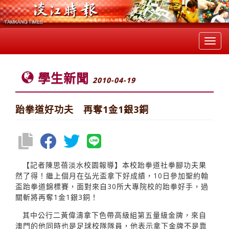
Toggl
navig
學生新聞
2010-04-19
跆拳道好功夫 再奪1金1銀3銅
【記者陳思蓓淡水校園報導】本校跆拳道社拳腳功夫果
然了得！繼上個月在弘光盃拿下好成績，10日參加聖約翰
盃跆拳道錦標賽，面對來自30所大專院校的跆拳好手，過
關斬將再奪1金1銀3銅！
其中公行二黃偉濤拿下色帶高級組第五量級金牌，來自
澳門的他同時也是足球校隊隊員，他表示拿下金牌不是靠