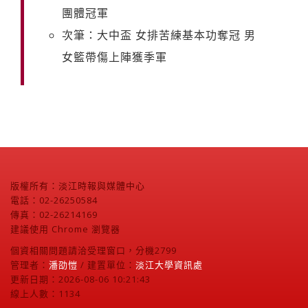
團體冠軍
次筆：大中盃 女排苦練基本功奪冠 男
女籃帶傷上陣獲季軍
版權所有：淡江時報與媒體中心
電話：02-26250584
傳真：02-26214169
建議使用 Chrome 瀏覽器
個資相關問題請洽受理窗口，分機2799
管理者：
潘劭愷
/ 建置單位：
淡江大學資訊處
更新日期：2026-08-06 10:21:43
線上人數：1134