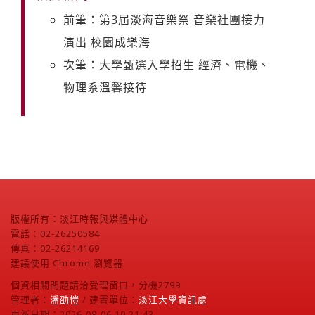
前筆：第3屆淡海音樂祭 音樂社團接力
演出 校園成樂海
次筆：大學甄選入學招生 經濟、電機、
物理系溫馨接待
版權所有：淡江時報與媒體中心
電話：02-26250584
傳真：02-26214169
建議使用 Chrome 瀏覽器
個資相關問題請洽受理窗口，分機2799
管理者：
潘劭愷
/ 建置單位：
淡江大學資訊處
更新日期：2026-08-06 10:21:43