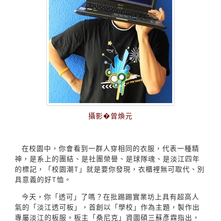
攝影�曾煥元
在校園中，你會看到一群人穿相同的衣服，代表一種精
神，是系上的團結、是社團榮譽、是球隊魂、是淡江四年
的標記，「校園潮T」就是要你發現，衣櫃裡無可取代、別
具意義的好T恤。
今天，你「透可」了嗎？在批踢踢實業坊上具有超高人
氣的「淡江透可板」，首創以「學校」作為主題，製作出
專屬淡江的板服。板主「桑尼克」資圖碩三蘇彥霖指出，