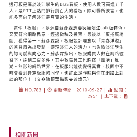
透可板是屬於淡江學生的BBS看板，使用人數可高達五千
人，是PTT上熱門排行前百大的看板，除可暢所欲言，也
能多面向了解淡江最真實的生活。
這件「板服」，是源自蘇彥霖想要突顯淡江talk板特色，
又要符合網路民意，經過徵稿及投票，最後以「蛋捲廣場
圖」獲得第一。蘇彥霖說，板服設計理念以「青春洋溢」
的普普風為出發點，顯現淡江人的活力，也象徵淡江學生
的認同感與向心力。蘇彥霖指出，板服購買人數在網路號
召下，達到三百多件，其中教職員工也趕搭「團購」風
潮。無形的網路世界，在板服出爐後變得真實，校園中不
時會看到身穿板服的同學，也許正是昨晚與你在網路上對
談的那位！（文�陳頤華攝影�曾煥元）
NO.783 |
更新時間：2010-09-27 |
點閱：
2951 |
下載：
相關新聞