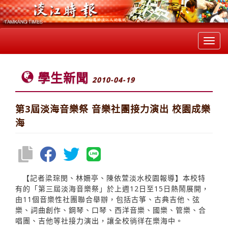
Toggl
navig
學生新聞
2010-04-19
第3屆淡海音樂祭 音樂社團接力演出 校園成樂
海
【記者梁琮閔、林姍亭、陳依萱淡水校園報導】本校特
有的「第三屆淡海音樂祭」於上週12日至15日熱鬧展開，
由11個音樂性社團聯合舉辦，包括古箏、古典吉他、弦
樂、詞曲創作、鋼琴、口琴、西洋音樂、國樂、管樂、合
唱團、吉他等社接力演出，讓全校徜徉在樂海中。