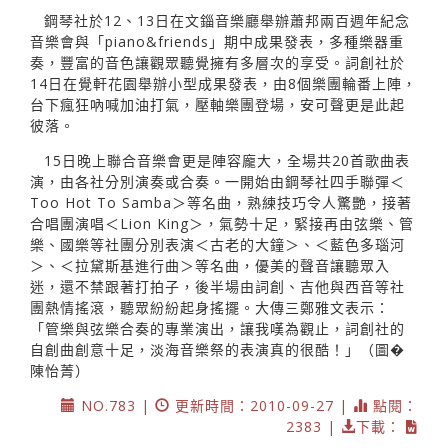
鋼琴社於12、13日在文錙音樂廳舉辦蕭邦兩百週年紀念
音樂會與「piano&friends」期中成果發表，多種樂器重
奏，豐富的音色讓觀眾聽覺擁有多層次的享受。詞創社於
14日在覺軒花園舉辦小型成果發表，由8個樂團輪番上陣，
台下瘋狂吶喊加油打氣，壓軸樂團登場，安可聲更是此起
彼落。
15日晚上聯合音樂會更是陣容龐大，全場共20首歌曲表
演，由各社分別演奏或合奏。一開始由鋼琴社四手聯彈＜
Too Hot To Samba＞等名曲，熟練技巧令人驚艷，接著
合唱團演唱＜Lion King＞，氣勢十足，緊接再由弦樂、管
樂、國樂等社團分別表演＜古老的大鐘＞、＜藍色多瑙河
＞、＜拉黛斯基進行曲＞等名曲，優美的聲音讓聽眾入
迷，還不禁跟著打拍子，後半場由詞創、吉他與西音等社
團熱情搖滾，聽眾紛紛起身搖擺。大傳三鄭雅文表示：
「管樂與弦樂合奏的專業演出，讓我嘆為觀止，詞創社的
自創曲創意十足，淡海音樂祭的表演真的很酷！」（圖�
陳怡菁）
NO.783 |
更新時間：2010-09-27 |
點閱：
2383 |
下載：