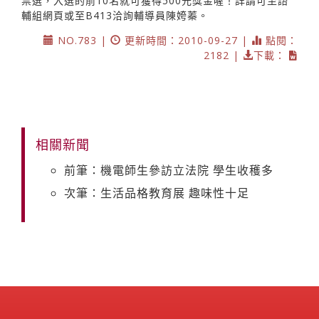
票選，入選的前10名就可獲得500元獎金喔！詳請可至諮
輔組網頁或至B413洽詢輔導員陳姱蓁。
NO.783 |
更新時間：2010-09-27 |
點閱：
2182 |
下載：
相關新聞
前筆：機電師生參訪立法院 學生收穫多
次筆：生活品格教育展 趣味性十足