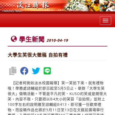
Toggl
navig
學生新聞
2010-04-19
大學生笑很大徵稿 自拍有禮
【記者柯俐如淡水校園報導】笑一笑拍下來，就有禮物
哦！學務處諮輔組於即日起至5月5日止，舉辦「大學生笑
很大」徵稿活動。不管是平凡的笑、KUSO的笑或是開懷大
笑，內容不限，只要把以B4大小的笑容「自拍照」並附上
100字左右的說明繳至諮輔組B413，即可獲一份歡樂禮
物。而投稿作品也將於5月11日至13日在文館前廣場舉行