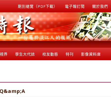
期別總覽（PDF下載）
電子報訂閱
關於我們
視界
學生大代誌
校友動態
特刊
影像資料庫
&amp;A