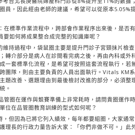
參考台北長庚醫院婦產科門診從8%提升至11%的數據
圈員，因此經由老師的建議，希望可以從原本5.05%
：在標準作業流程中，跨部會作業程序出來後，是否
，圈員要如何將成果整合成完整的知識庫呢？
的維持過程中，袋鼠圈主要是提升門診子宮頸抹片檢
；轉介部分是病人在診間看完病之後，再由內科或外
成一套標準化流程，是希望可按照這套流程執行，若
團隊，則由主要負責的人員出面執行。Vitals K
主題改善、選題理由到最後檢討改進的部分，必須整理
統。
品管圈在運作與競賽準備上非常耗時，請問貴圈運作
單位在品管圈教育訓練的型式如何呢？
時，但因為已將它列入績效，每年都要組圈，大家通
護理長的行政力量告訴大家：「你們非做不可。」此