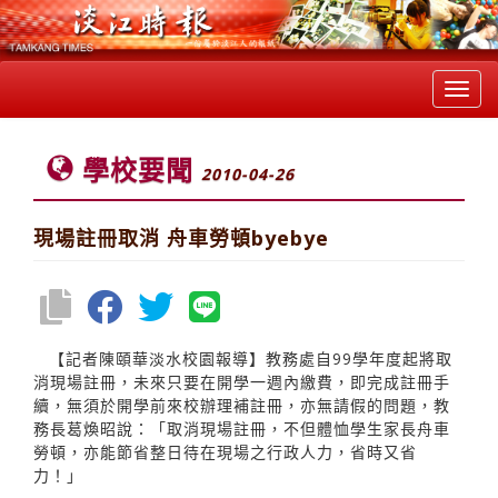
Toggl
navig
學校要聞
2010-04-26
現場註冊取消 舟車勞頓byebye
【記者陳頤華淡水校園報導】教務處自99學年度起將取
消現場註冊，未來只要在開學一週內繳費，即完成註冊手
續，無須於開學前來校辦理補註冊，亦無請假的問題，教
務長葛煥昭說：「取消現場註冊，不但體恤學生家長舟車
勞頓，亦能節省整日待在現場之行政人力，省時又省
力！」