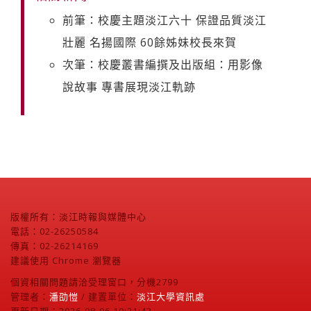
前筆：校慶主題淡江六十 保證品質淡江
壯麗 名揚國際 60餘姊妹校長來賀
次筆：校慶叢書編撰及出版組：用影像
說故事 專書展現淡江軌跡
版權所有：淡江時報與媒體中心
電話：02-26250584
傳真：02-26214169
建議使用 Chrome 瀏覽器
個資相關問題請洽受理窗口，分機2799
管理者：
潘劭愷
/ 建置單位：
淡江大學資訊處
更新日期：2026-08-06 10:21:43