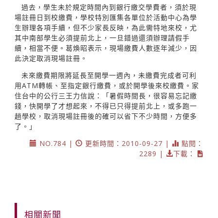
過去，學生未於規定時間內到銀行繳交學費者，須於現
場註冊日到校繳費，學校特別匯集各單位於活動中心為學
生辦理各項手續，但不少家長反映，為此需特地來校，尤
其中南部學生必須提前北上，一旦錯過還須辦理請假手
續，相當不便。葛煥昭表示，現場繳費人數逐年減少，因
此決定取消現場註冊。
未來繳費期限將延長至開學一週內，未繳費完成者可利
用ATM轉帳、至指定銀行繳費，或於開學後來校繳費。家
住台中的公行三王力信說：「暑假時間長，很容易忘記繳
錢，快開學了才想起來，不得已只得提前北上，或多跑一
趟學校，取消現場註冊後的確可以省下不少時間，方便多
了。」
NO.784 |
更新時間：2010-09-27 |
點閱：
2289 |
下載：
相關新聞