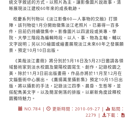
統文字敘述的方式，以照片為主，讓影像圖片說故事，清
晰展現淡江建校60年來的成長軌跡。
校慶系列刊物以《淡江影像60—人事物的交融》打頭
陣，該刊物從1月分開始徵集淡江老照片，已募得一百多
件，目前仍持續徵集中。影像圖片以四波段或英專、學
院、大學三階段為編輯時段，以人、事、物為主軸，輔以
文字說明；另以3D繪圖或繪畫展現淡江未來60年之發展願
景，預定10月10日出版。
《美哉淡江畫冊》將分別於5月16日及5月23日邀請各領
域藝術家到淡水校園及蘭陽校園寫生、創作，記錄校園之
美，除於11月3日前出版畫冊，作品亦將於11月至12月在
文錙藝術中心展出。《鷹揚萬里攝影集》預定10月15日出
版，將以攝影的手法，記錄淡江四季、晨昏、生態等，並
搭配雋美文字，以及簡潔俐落的排版，以嶄新角度詮釋校
園獨特魅力。
NO.784 |
更新時間：2010-09-27 |
點閱：
2279 |
下載：