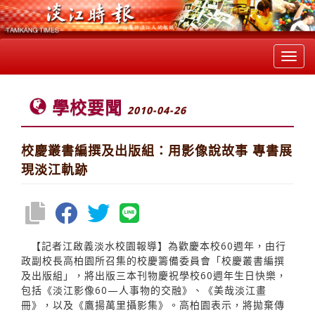
Toggl
navig
學校要聞
2010-04-26
校慶叢書編撰及出版組：用影像說故事 專書展
現淡江軌跡
【記者江啟義淡水校園報導】為歡慶本校60週年，由行
政副校長高柏園所召集的校慶籌備委員會「校慶叢書編撰
及出版組」，將出版三本刊物慶祝學校60週年生日快樂，
包括《淡江影像60—人事物的交融》、《美哉淡江畫
冊》，以及《鷹揚萬里攝影集》。高柏園表示，將拋棄傳