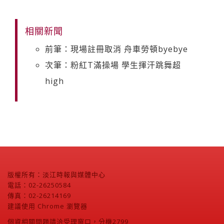
相關新聞
前筆：現場註冊取消 舟車勞頓byebye
次筆：粉紅T滿操場 學生揮汗跳舞超
high
版權所有：淡江時報與媒體中心
電話：02-26250584
傳真：02-26214169
建議使用 Chrome 瀏覽器
個資相關問題請洽受理窗口，分機2799