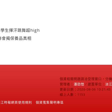
學生揮汗跳舞超high
聯會揭保養品真相
個資相關問題請洽受理窗口，分機2
管理者：
潘劭愷
/ 建置單位：
淡
更新日期：2026-08-06 10:21:43
線上人數：1153
淡江時報網頁使用規則
個資蒐集聲明專區