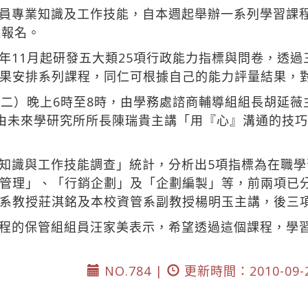
員專業知識及工作技能，自本週起舉辦一系列學習課
仁報名。
年11月起研發五大類25項行政能力指標與問卷，透
果安排系列課程，同仁可根據自己的能力評量結果，
週二）晚上6時至8時，由學務處諮商輔導組組長胡延
則分別由未來學研究所所長陳瑞貴主講「用『心』溝通的技
知識與工作技能調查」統計，分析出5項指標為在職
管理」、「行銷企劃」及「企劃編製」等，前兩項已分
系教授莊淇銘及本校資管系副教授楊明玉主講，後三
程的保管組組員汪家美表示，希望透過這個課程，學
NO.784 |
更新時間：2010-09-