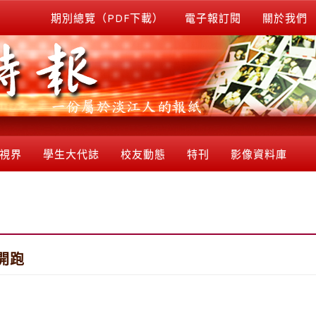
期別總覽（PDF下載）
電子報訂閱
關於我們
視界
學生大代誌
校友動態
特刊
影像資料庫
開跑