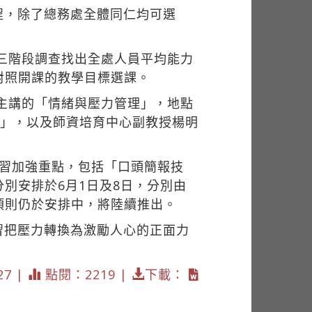
程，除了總務處全體同仁均可選
過三階段調查找出全處人員平均能力
對照開課的教學目標選課。
薇主講的「情緒與壓力管理」，地點
巧」，以及師資培育中心副教授楊明
學習加強重點，包括「口頭簡報技
別安排於6月1日及8日，分別由
項則仍於安排中，將陸續推出。
習把壓力轉換為激勵人心的正面力
27 |
點閱：2219 |
下載：