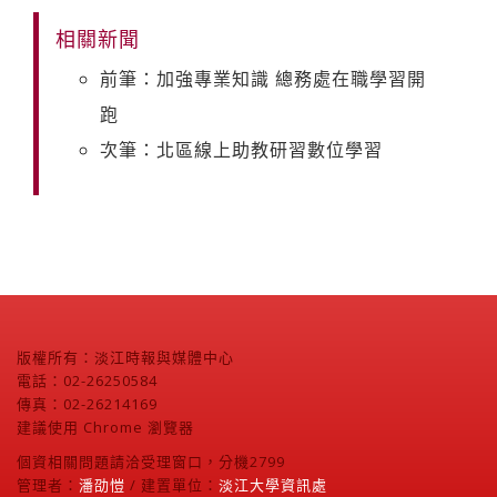
相關新聞
前筆：加強專業知識 總務處在職學習開
跑
次筆：北區線上助教研習數位學習
版權所有：淡江時報與媒體中心
電話：02-26250584
傳真：02-26214169
建議使用 Chrome 瀏覽器
個資相關問題請洽受理窗口，分機2799
管理者：
潘劭愷
/ 建置單位：
淡江大學資訊處