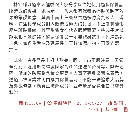
林宜靜以過來人經驗跟大家分享以往她使用過多保養品
所造成的後果，她表示，一般人都有保養品擦越多越有效
果的錯誤觀念，其實市面上保養品含過多防腐劑及人工香
料，這些化學成分對人體造成極大的負擔，不止膚質變化
產生斑點細紋，甚至影響女性代謝跟荷爾蒙，造成子宮機
能老化。她建議，過濾保養品一定要親身試用，色澤為乳
白色、無過重香味及延展性佳等較無添加物，可優先選
擇。
此外，許多產品主打「歐美」同步上市更應注意，因氣
候有別，適用於高緯度國家的產品運送至台灣等亞熱帶地
區，所加的防腐劑含量會更高。人事室專員樂薏嵐表示，
透過此次演講才明白購買保養品時，不能一昧追求大品牌
及外觀包裝，應真正瞭解成分，並考量是否適合自己膚質
狀況。
NO.784 |
更新時間：2010-09-27 |
點閱：
2273 |
下載：