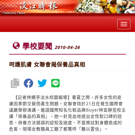
Toggl
navig
學校要聞
2010-04-26
呵護肌膚 女聯會揭保養品真相
【記者林姍亭淡水校園報導】春夏之際，許多女性的皮
膚因季節交替而產生問題，女聯會特於21日在覺生國際會
議廳舉辦演講，邀請國際知名化粧品牌Buyer林宜靜蒞校主
講「保養品的真相」，她一針見血地道出女性對口碑的迷
思、保養方法錯誤的認知及過度、不當擦拭對身體造成的
危害，現場女教職員工聽了都驚呼「難以置信」。