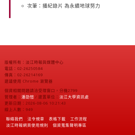
次筆：播紀錄片 為永續地球努力
版權所有：淡江時報與媒體中心
電話：02-26250584
傳真：02-26214169
建議使用 Chrome 瀏覽器
個資相關問題請洽受理窗口，分機2799
管理者：
潘劭愷
/ 建置單位：
淡江大學資訊處
更新日期：2026-08-06 10:21:43
線上人數：949
聯絡我們
法令規章
表格下載
工作流程
淡江時報網頁使用規則
個資蒐集聲明專區