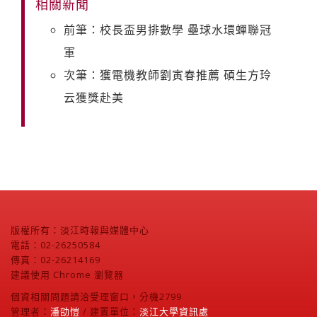
相關新聞
前筆：校長盃男排數學 壘球水環蟬聯冠
軍
次筆：獲電機教師劉寅春推薦 碩生方玲
云獲獎赴美
版權所有：淡江時報與媒體中心
電話：02-26250584
傳真：02-26214169
建議使用 Chrome 瀏覽器
個資相關問題請洽受理窗口，分機2799
管理者：
潘劭愷
/ 建置單位：
淡江大學資訊處