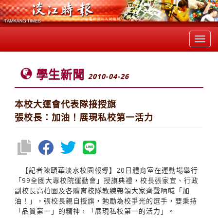
Toggl
navig
學生新聞
2010-04-26
本校大運會代表隊接授旗
張校長：加油！展現私校第一活力
【記者陳頤華淡水校園報導】20日體育室在運動場舉行
「99全國大專校院運動會」授旗典禮，校長張家宜、行政
副校長高柏園及各體育校隊教練帶領大家齊聲吶喊「加
油！」，張校長親自授旗，勉勵為校爭光的選手，要秉持
「品質第一」的精神，「展現私校第一的活力」。