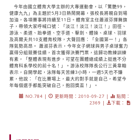
今年由國立體育大學主辦的大專運動會，以「驚艷99，
健康九九」為主題於5月3日熱鬧開幕，張校長將親自到場
加油，各項賽事將持續至11日。體育室主任蕭淑芬揮舞旗
子，帶領大家呼喊口號：「淡江！淡江！淡江！」田徑、
游泳、柔道、跆拳道、空手道、擊劍、體操、桌球、羽球
及高爾夫共10支體育校隊，大聲回應：「全國第一！」各
隊氣勢高昂。 蕭淑芬表示，今年女子網球與男子桌球奮力
贏得分組競賽佳績，首次獲得決賽門票，這歸功教練訓練
有素，「整體表現有進步，可望在團體總成績上挺進不分
體育科系學校的前十名！」。游泳校隊隊長公行三黃韋翰
表示，自開學起，泳隊每天苦練3小時，一週5天也不嫌
累，他說：「在比賽場上，最大的對手就是自己，希望今
年每個選手都能突破自己，抱回獎盃！」。
NO.784 |
更新時間：2010-09-27 |
點閱：
2369 |
下載：