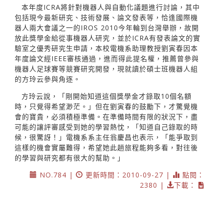
本年度ICRA將針對機器人與自動化議題進行討論，其中
包括現今最新研究、技術發展、論文發表等，恰逢國際機
器人兩大會議之一的IROS 2010今年輪到台灣舉辦，故開
放此獎學金給從事機器人研究，並於ICRA有發表論文的實
驗室之優秀研究生申請，本校電機系助理教授劉寅春因本
年度論文經IEEE審核通過，進而得此提名權，推薦曾參與
機器人足球賽等競賽研究開發，現就讀於碩士班機器人組
的方玲云參與角逐。
方玲云說，「剛開始知道這個獎學金才錄取10個名額
時，只覺得希望渺茫。」但在劉寅春的鼓勵下，才驚覺機
會的寶貴，必須積極準備。在準備時間有限的狀況下，盡
可能的讓評審感受到她的學習熱忱，「知道自己錄取的時
候，很驚訝！」電機系系主任翁慶昌也表示，「能爭取到
這樣的機會實屬難得，希望她此趟旅程能夠多看，對往後
的學習與研究都有很大的幫助。」
NO.784 |
更新時間：2010-09-27 |
點閱：
2380 |
下載：