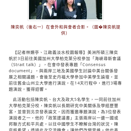
陳奕帆（後右一）在會外和與會者合影。（圖�陳奕帆提
供）
【記者林姍亭、江啟義淡水校園報導】美洲所碩三陳奕
帆於3日前往美國加州大學柏克萊分校參加「海峽尋新會議
（Strait talk）」，在會中發表專題「Consensus
document」，與兩岸三地及美國學生討論中美台關係發
展之相關議題，會後至史丹福大學參加中美學生論壇，並
前往舊金山州立大學進行演說，在14天行程中，進行3場專
題演說，獲得迴響。
此活動包括陳奕帆、台大及政大5名學生，一同前往加州
大學柏克萊分校，陳奕帆以長期研究中美關係及學經歷豐
富，並曾到北京發表論文，因而獲邀專題演說，為3位發表
演說者之一，他的「政策建議書」主張兩岸以一邊一國或
邦聯方式和平共處，以往中國學生不瞭解台灣的狀況，陳
奕帆希望，透過此次交流機會，讓他們改變思維。他也表