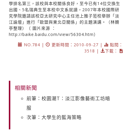
學排名第三，該校與本校關係良好，至今已有14位交換生
出國、5名瑞典生至本校中文系就讀，2007年本校國際研
究學院邀請該校亞太研究中心主任池上雅子蒞校舉辦「淡
江論壇」進行「歐盟與東北亞關係」的主題演講。（林姍
亭整理）（ 圖片來源 ：
http://baike.baidu.com/view/56304.htm）
NO.784 |
更新時間：2010-09-27 |
點閱：
3518 |
下載：
相關新聞
前筆：校園潮T：淡江影像藝術工坊暗
服
次筆：大學生的藍海策略