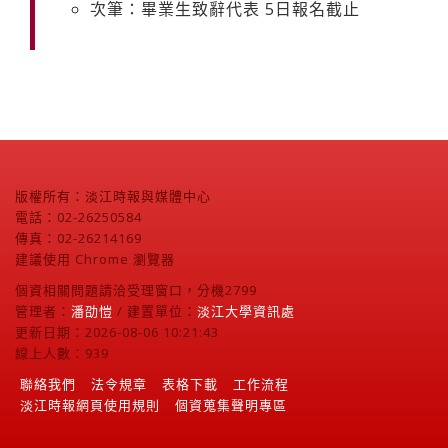
次筆：畢業生致辭代表 5日報名截止
版權所有：淡江時報與媒體中心
電話：02-26250584
傳真：02-26214169
建議使用 Chrome 瀏覽器
個資相關問題請洽受理窗口，分機2799
管理者：
潘劭愷
/ 建置單位：
淡江大學資訊處
更新日期：2026-08-06 10:21:43
線上人數：939
聯絡我們
法令規章
表格下載
工作流程
淡江時報網頁使用規則
個資蒐集聲明專區