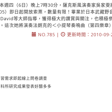
本週四（6日）晚上7時30分，薩克斯風演奏家吳家
805）即日起開放索票，數量有限！畢業於日本武藏野
nt David等大師指導，獲得極大的讚賞與關注，也積
。這次她將演奏法朗克的＜小提琴奏鳴曲（第四樂章
NO.785 |
更新時間：2010-09-
學習需求即起線上問卷調查
管科所研究成果發表好醋多多