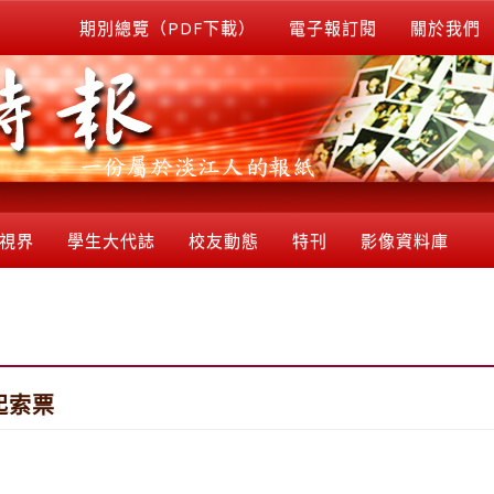
期別總覽（PDF下載）
電子報訂閱
關於我們
視界
學生大代誌
校友動態
特刊
影像資料庫
起索票