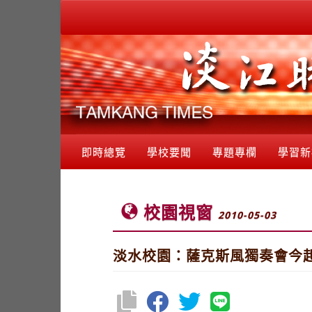
即時總覽
學校要聞
專題專欄
學習新
校園視窗
2010-05-03
淡水校園：薩克斯風獨奏會今