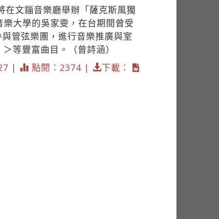
雯將在文錙音樂廳舉辦「薩克斯風獨
音樂大學的吳家雯，在台期間曾受
極參與管弦樂團，進行音樂推廣與室
）＞等豐富曲目。（曾詩涵）
27 |
點閱：2374 |
下載：