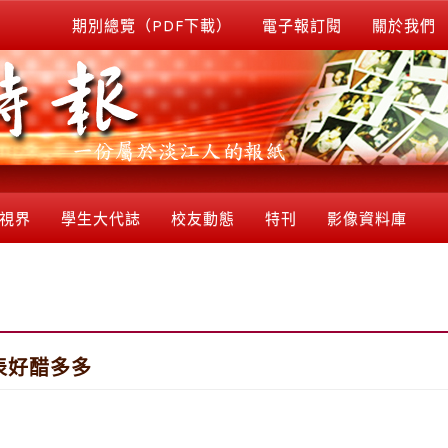
期別總覽（PDF下載）
電子報訂閱
關於我們
視界
學生大代誌
校友動態
特刊
影像資料庫
表好醋多多