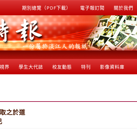
期別總覽（PDF下載）
電子報訂閱
關於我們
視界
學生大代誌
校友動態
特刊
影像資料庫
 取之於道
己