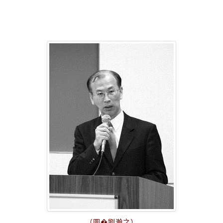
（圖�劉瀚之）