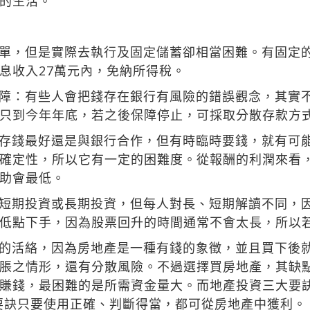
的生活。
單，但是實際去執行及固定儲蓄卻相當困難。有固定
息收入27萬元內，免納所得稅。
障：有些人會把錢存在銀行有風險的錯誤觀念，其實
只到今年年底，若之後保障停止，可採取分散存款方
存錢最好還是與銀行合作，但有時臨時要錢，就有可
確定性，所以它有一定的困難度。從報酬的利潤來看
助會最低。
短期投資或長期投資，但每人對長、短期解讀不同，
低點下手，因為股票回升的時間通常不會太長，所以
的活絡，因為房地產是一種有錢的象徵，並且買下後
脹之情形，還有分散風險。不過選擇買房地產，其缺
賺錢，最困難的是所需資金量大。而地產投資三大要訣為
e），要訣只要使用正確、判斷得當，都可從房地產中獲利。