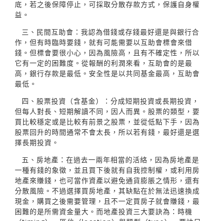
底，若之後保障停止，可採取分散存款方式，保護自身權
益。
三、民間互助會：我認為借錢或存錢最好還是與銀行合
作，但有時臨時要錢，就有可能需要以互助會標會來借
錢。但標會要很小心，因為風險高，且有不確定性，所以
它有一定的困難度。從報酬的利潤來看，互助會的是最
高，銀行存款是最低。安全性是以共同基金最高，互助會
最低。
四、股票投資（含基金）：分成短期投資或長期投資，
但每人對長、短期解讀不同，因人而異。股票的類型，要
買比較穩定或是比較有前景之股票，並從低點下手，因為
股票回升的時間通常不會太長，所以若有錢，最好還是選
擇長期投資。
五、房地產：在過去一兩年相當的活絡，因為房地產是
一種有錢的象徵，並且買下後就有自我控制權，或利用房
地產來賺錢，也可當作資產以避免通貨膨脹之情形，還有
分散風險。不過選擇買房地產，其缺點在於無法迅速換成
現金，購買之後需要管理，且不一定買房子就會賺錢，最
困難的是所需資金量大。而地產投資三大要訣為：時機