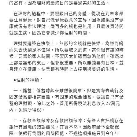
的富有，因為理財的最終目的是要過美好的生活。
在理財的過程中，要照顧自己的身體，從現在到未來都
要注意健康，對自己做健康觀念的宣導，因為如果沒有健
康就沒有辦法理財，賺再多的錢也是無用，且最浪費時間
就是生病，因為它會減少你理財的時間。
理財要建築在快樂上，無形的金錢就是快樂，為賺到錢
而失去快樂是不值得，所以要取之於道。當你很有錢的時
候，要留給家人時間，不要因太忙碌而忽略他們。雖然以
上都是無形的東西，但都很重要，所以賺錢要有目標，並
且建立在健康、快樂跟有時間上去達到過美好的生活。
●理財的種類：
一、儲蓄：儲蓄聽起來雖然很簡單，但是實際去執行及
固定儲蓄卻相當困難。有固定的現金儲蓄，要讓自己有儲
蓄的理財觀，除此之外，善用所得稅法利息收入27萬元
內，免納所得稅。
二、存款全額保障及存款限額保障：有些人會把錢存在
銀行有風險的錯誤觀念，其實不然。因政府給予全額保
障，使銀行倒閉的風險降低，不過這項措施只到今年年