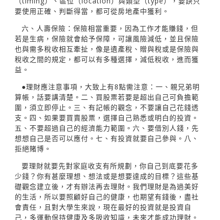
（timing）、區位（location）與類型（type），要訣只
要使用正確、判斷得當，都可從房地產中獲利。
六、人壽保險：保險相當重要，因為工作才能賺錢，但
若是生病，保險就會給予保障，可讓風險減低，並且保險
也與需多稅收相互牽扯，像是遺產稅、贈與稅或是保險與
稅收之間的規定，都可以有多種選擇，減低稅收，進而獲
益。
●理財應注意事項，大致上有8點需注意：一、親兄弟明
算帳，話要講清楚。二、買股票若要是超出自己可負擔範
圍，須立即停止。三、有記帳的觀念，不要讓自己花錢透
支。四、如果要買賣股票，選擇自己熟悉或明白的投資。
五、不要超過自己的經濟能力範圍。六、要借別人錢，先
想想自己是否可以應付。七、有投資就要自己參與。八、
拒絕賭博。
要理財就要先對家庭收支有所規劃，你自己到底要花多
少錢？你有甚麼理想、想法或是想要達成的目標？這些基
礎觀念建立後，才有辦法再去理財。我們理財是為過美好
的生活，所以要照顧好自己的健康，也期望有錢後，盡社
會責任，且對大學生來說，現在最好的投資就是投資自
己，多運動保持健康及多吸收知識，未來才能成功理財。