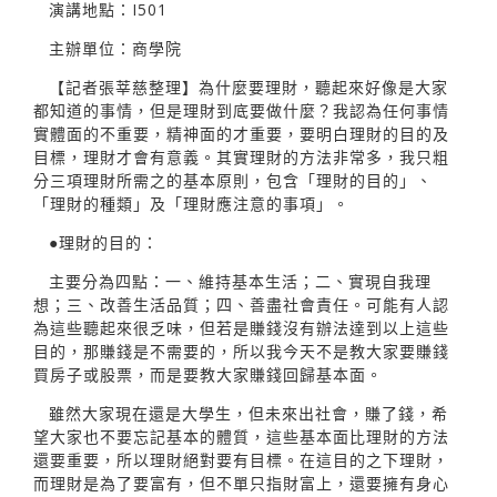
演講地點：I501
主辦單位：商學院
【記者張莘慈整理】為什麼要理財，聽起來好像是大家
都知道的事情，但是理財到底要做什麼？我認為任何事情
實體面的不重要，精神面的才重要，要明白理財的目的及
目標，理財才會有意義。其實理財的方法非常多，我只粗
分三項理財所需之的基本原則，包含「理財的目的」、
「理財的種類」及「理財應注意的事項」。
●理財的目的：
主要分為四點：一、維持基本生活；二、實現自我理
想；三、改善生活品質；四、善盡社會責任。可能有人認
為這些聽起來很乏味，但若是賺錢沒有辦法達到以上這些
目的，那賺錢是不需要的，所以我今天不是教大家要賺錢
買房子或股票，而是要教大家賺錢回歸基本面。
雖然大家現在還是大學生，但未來出社會，賺了錢，希
望大家也不要忘記基本的體質，這些基本面比理財的方法
還要重要，所以理財絕對要有目標。在這目的之下理財，
而理財是為了要富有，但不單只指財富上，還要擁有身心