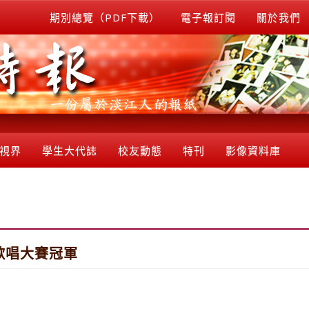
期別總覽（PDF下載）
電子報訂閱
關於我們
視界
學生大代誌
校友動態
特刊
影像資料庫
歌唱大賽冠軍