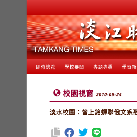
即時總覽
學校要聞
專題專欄
學習新
校園視窗
2010-05-24
淡水校園：曾上銘蟬聯俄文系