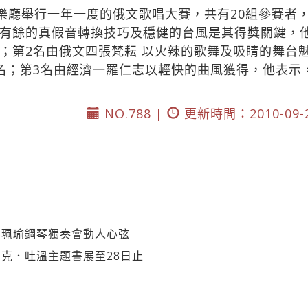
音樂廳舉行一年一度的俄文歌唱大賽，共有20組參賽者
有餘的真假音轉換技巧及穩健的台風是其得獎關鍵，
；第2名由俄文四張梵耘 以火辣的歌舞及吸睛的舞台
名；第3名由經濟一羅仁志以輕快的曲風獲得，他表示
NO.788 |
更新時間：2010-09-
李珮瑜鋼琴獨奏會動人心弦
克．吐溫主題書展至28日止