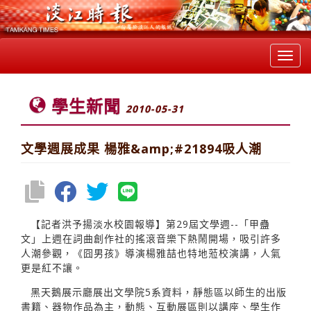
Toggl
navig
學生新聞
2010-05-31
文學週展成果 楊雅&amp;#21894吸人潮
【記者洪予揚淡水校園報導】第29屆文學週--「甲蠱
文」上週在詞曲創作社的搖滾音樂下熱鬧開場，吸引許多
人潮參觀，《囧男孩》導演楊雅喆也特地蒞校演講，人氣
更是紅不讓。
黑天鵝展示廳展出文學院5系資料，靜態區以師生的出版
書籍、器物作品為主，動態、互動展區則以講座、學生作