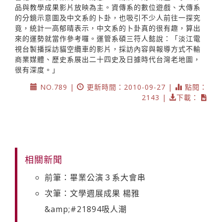
品與教學成果影片放映為主。資傳系的數位遊戲、大傳系
的分鏡示意圖及中文系的卜卦，也吸引不少人前往一探究
竟，統計一高郁晴表示，中文系的卜卦真的很有趣，算出
來的運勢就當作參考囉。運管系碩三符人懿說：「淡江電
視台製播採訪貓空纜車的影片，採訪內容與報導方式不輸
商業媒體、歷史系展出二十四史及日據時代台灣老地圖，
很有深度。」
NO.789 |
更新時間：2010-09-27 |
點閱：
2143 |
下載：
相關新聞
前筆：畢業公演３系大會串
次筆：文學週展成果 楊雅
&amp;#21894吸人潮