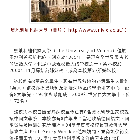
奧地利維也納大學（圖片： http://www.univie.ac.at/ ）
奧地利維也納大學（The University of Vienna）位於
奧地利首都維也納，創立於1365年，是現今全世界最古老
的德語大學，也是中歐規模最大的學校之一，與本校於
2000年11月締結為姊妹校，成為本校第57所姊妹校。
該校約有8萬餘名學生，現有世界各地的外籍學生人數約
1萬人，該校亦為奧地利及多瑙河地區的學術研究中心；設
有8大學院，190個科系組成，2009年世界百大大學中，位
居72名。
該校與本校自簽署姊妹校至今已有8名奧地利學生來校就
讀中國文學系，本校亦有8位學生至當地攻讀德國語文、國
際貿易及歐洲研究等課程。94學年度該校校長兼歐洲大學
協會主席 Prof. Georg Winckler蒞校訪問，並商談學術交
流相關事宜；95學年度奧地利學術交流總署主席Prof.