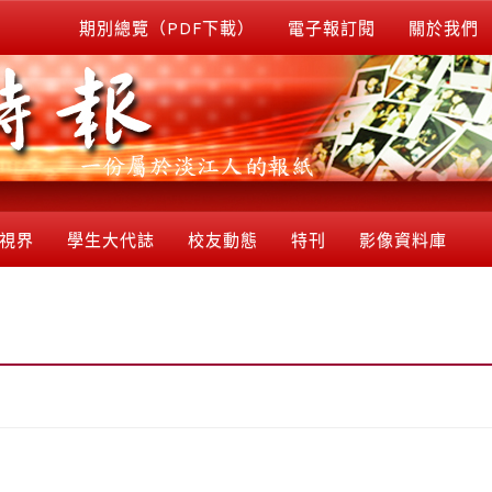
期別總覽（PDF下載）
電子報訂閱
關於我們
視界
學生大代誌
校友動態
特刊
影像資料庫