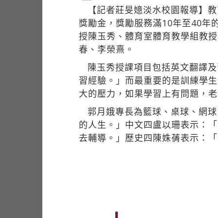
【記者莊旻嬑淡水校園報導】教
獎勵金，獎勵服務滿10年至40年
授陳玉秀、體育室體育教學組教授
春、李榮熹。
陳玉秀授課項目包括英文翻譯及
習經驗。」而最重要的是訓練學生
大的壓力，如果學習上有問題，老
郭月娥專長為籃球、桌球、網球
的人生。」中文四盧以珊表示：「
去輔導。」歷史四陳姝蒨表示：「