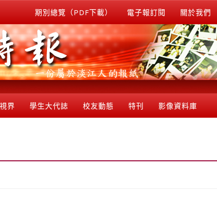
期別總覽（PDF下載）
電子報訂閱
關於我們
視界
學生大代誌
校友動態
特刊
影像資料庫