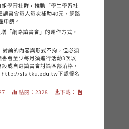
自組學習社群，推動「學生學習社
體讀書會每人每次補助40元，網路
理申請。
更增「網路讀書會」的運作方式，
，討論的內容與形式不拘，但必須
讀書會至少每月須進行活動3次以
自設或自選讀書會討論區部落格，
頁
http://sls.tku.edu.tw
下載報名
27 |
點閱：2328 |
下載：