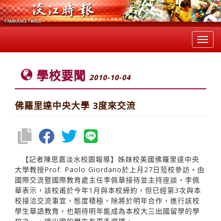
Toggl
navig
學校要聞
2010-10-04
佛羅里達中央大學 3度來交流
【記者陳思嘉淡水校園報導】姊妹校美國佛羅里達中央
大學教授Prof. Paolo Giordano於上月27日蒞校參訪。由
國際交流暨國際教育處主任李佩華接待並主持座談，李佩
華表示，該校甫於今年1月與本校締約，但已經第3次與本
校接洽交流事宜，態度積極，除將於明年合作，進行該校
學生華語教育，也期待明年能成為本校大三出國留學的學