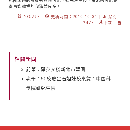
視圈未來的發展有無限可能，聽完演講後，讓未來可能會
從事媒體業的我獲益良多！」
NO.797 |
更新時間：2010-10-04 |
點閱：
2477 |
下載：
相關新聞
前筆：蔡英文談新北市藍圖
次筆：60校慶金石姐妹校來賀：中國科
學院研究生院