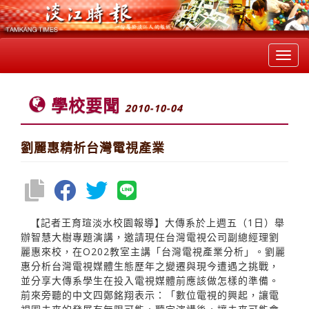
Toggl
navig
學校要聞
2010-10-04
劉麗惠精析台灣電視產業
【記者王育瑄淡水校園報導】大傳系於上週五（1日）舉
辦智慧大樹專題演講，邀請現任台灣電視公司副總經理劉
麗惠來校，在O202教室主講「台灣電視產業分析」。劉麗
惠分析台灣電視媒體生態歷年之變遷與現今遭遇之挑戰，
並分享大傳系學生在投入電視媒體前應該做怎樣的準備。
前來旁聽的中文四鄭銘翔表示：「數位電視的興起，讓電