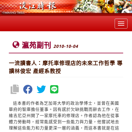
Toggl
navig
瀛苑副刊
2010-10-04
一流讀書人：摩托車修理店的未來工作哲學 導
讀林俊宏 產經系教授
這本書的作者為芝加哥大學的政治學博士，並曾在美國
華府的智庫擔任董事。因有感於欠缺挑戰而辭去工作，在
維吉尼亞州開了一家摩托車的修理店。作者認為他在從事
體力勞動時，經常能感受到一些能力與力量，他嘗試地去
理解這些能力和力量更深一層的涵義，而這本書就是在這