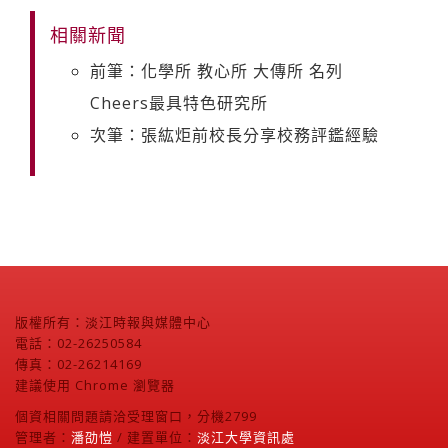
相關新聞
前筆：化學所 教心所 大傳所 名列
Cheers最具特色研究所
次筆：張紘炬前校長分享校務評鑑經驗
版權所有：淡江時報與媒體中心
電話：02-26250584
傳真：02-26214169
建議使用 Chrome 瀏覽器
個資相關問題請洽受理窗口，分機2799
管理者：
潘劭愷
/ 建置單位：
淡江大學資訊處