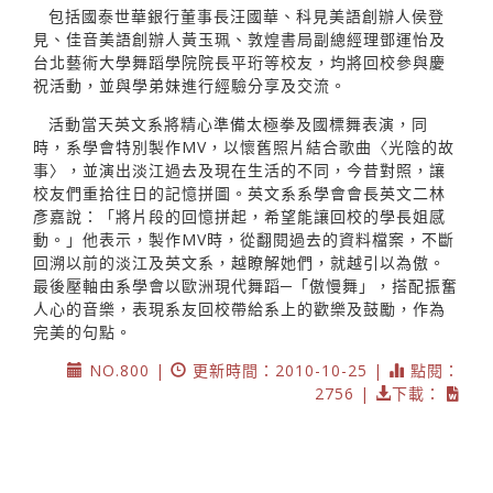
包括國泰世華銀行董事長汪國華、科見美語創辦人侯登
見、佳音美語創辦人黃玉珮、敦煌書局副總經理鄧運怡及
台北藝術大學舞蹈學院院長平珩等校友，均將回校參與慶
祝活動，並與學弟妹進行經驗分享及交流。
活動當天英文系將精心準備太極拳及國標舞表演，同
時，系學會特別製作MV，以懷舊照片結合歌曲〈光陰的故
事〉，並演出淡江過去及現在生活的不同，今昔對照，讓
校友們重拾往日的記憶拼圖。英文系系學會會長英文二林
彥嘉說：「將片段的回憶拼起，希望能讓回校的學長姐感
動。」他表示，製作MV時，從翻閱過去的資料檔案，不斷
回溯以前的淡江及英文系，越瞭解她們，就越引以為傲。
最後壓軸由系學會以歐洲現代舞蹈─「傲慢舞」，搭配振奮
人心的音樂，表現系友回校帶給系上的歡樂及鼓勵，作為
完美的句點。
NO.800 |
更新時間：2010-10-25 |
點閱：
2756 |
下載：