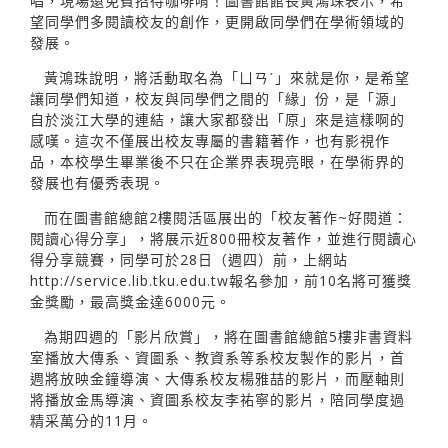
唱，現場還免費招待咖啡唷！圖書館館長黃鴻珠表示，希
望同學們多閱讀校友的創作，更開啟同學們在學術領域的
發展。
黃鴻珠說明，將活動取名為「ㄩㄢˊ」來就是你，是希望
讓同學們知道，校友與同學們之間的「緣」份，是「源」
自於淡江大學的連結，讓大家都發出「原」來是這樣啊的
感嘆。這次不僅展出校友專屬的書籍著作，也有影視作
品，本校學生畢業後不只在企業界表現亮眼，在學術界的
發展也有優秀表現。
而在圖書館總館2樓閱活區展出的「校友著作~好閱道：
閱讀心得分享」，將展示近800冊校友著作，並進行閱讀心
得分享競賽，同學可於28日（週四）前，上網站
http://service.lib.tku.edu.tw
報名參加，前10名將可獲獎
金獎勵，最高獎金達6000元。
為期四週的「影片欣賞」，將在圖書館總館5樓非書資料
室播放大傳系、資圖系、教資系等系校友製作的影片，首
週將放映金鐘導演、大傳系校友楊雅喆的影片，而壓軸則
將播放金馬導演、資圖系校友李祐寧的影片，陪同學度過
精采萬分的11月。