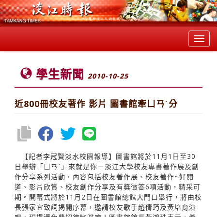
Toggl
navig
學生新聞
2010-10-25
近800冊校友著作 影片 圖書館牽ㄩㄢˊ分
【記者李冠賢淡水校園報導】圖書館將於11月1日至30
日舉辦「ㄩㄢˊ」來就是你－淡江大學校友專書著作展及創
作分享系列活動，內容包括校友著作展、校友著作~好閱
道、影片欣賞、校友創作分享及有獎徵答6項活動，精采可
期。開幕式將於11月2日在圖書館總館大門口舉行，將由校
長張家宜致詞揭開序幕，邀請校友歌手趙倩筠及黃培育演