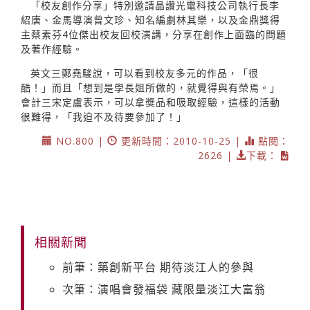
「校友創作分享」特別邀請晶讚光電科技公司執行長李
紹唐、金馬導演曾文珍、知名編劇林其樂，以及金鼎獎得
主蔡素芬4位傑出校友回校演講，分享在創作上面臨的問題
及著作經驗。
英文三鄭堯駿說，可以看到校友多元的作品，「很
酷！」而且「想到是學長姐所做的，就覺得與有榮焉。」
會計三宋定盧表示，可以拿獎品和吸取經驗，這樣的活動
很難得，「我迫不及待要參加了！」
NO.800 |
更新時間：2010-10-25 |
點閱：
2626 |
下載：
相關新聞
前筆：築創新平台 期待淡江人的參與
次筆：演唱會發福袋 藏限量淡江大富翁