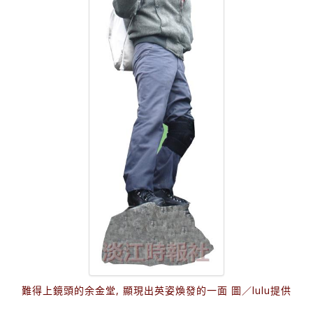
難得上鏡頭的余金堂, 顯現出英姿煥發的一面 圖／lulu提供