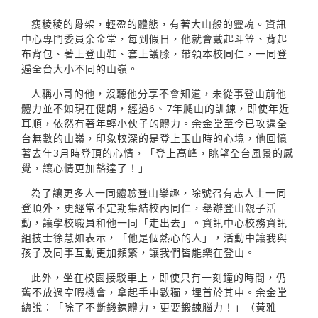
瘦稜稜的骨架，輕盈的體態，有著大山般的靈魂。資訊
中心專門委員余金堂，每到假日，他就會戴起斗笠、背起
布背包、著上登山鞋、套上護膝，帶領本校同仁，一同登
遍全台大小不同的山嶺。
人稱小哥的他，沒聽他分享不會知道，未從事登山前他
體力並不如現在健朗，經過6、7年爬山的訓鍊，即使年近
耳順，依然有著年輕小伙子的體力。余金堂至今已攻遍全
台無數的山嶺，印象較深的是登上玉山時的心境，他回憶
著去年3月時登頂的心情，「登上高峰，眺望全台風景的感
覺，讓心情更加豁達了！」
為了讓更多人一同體驗登山樂趣，除號召有志人士一同
登頂外，更經常不定期集結校內同仁，舉辦登山親子活
動，讓學校職員和他一同「走出去」。資訊中心校務資訊
組技士徐慧如表示，「他是個熱心的人」，活動中讓我與
孩子及同事互動更加頻繁，讓我們皆能樂在登山。
此外，坐在校園接駁車上，即使只有一刻鐘的時間，仍
舊不放過空暇機會，拿起手中數獨，埋首於其中。余金堂
總說：「除了不斷鍛鍊體力，更要鍛鍊腦力！」（黃雅