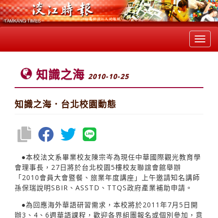
Toggl
navig
知識之海
2010-10-25
知識之海．台北校園動態
●本校法文系畢業校友陳宗岑為現任中華國際觀光教育學
會理事長，27日將於台北校園5樓校友聯誼會館舉辦
「2010會員大會暨餐、旅業年度講座」上午邀請知名講師
孫保瑞說明SBIR、ASSTD、TTQS政府產業補助申請。
●為回應海外華語研習需求，本校將於2011年7月5日開
辦3、4、6週華語課程，歡迎各界組團報名或個別參加，意