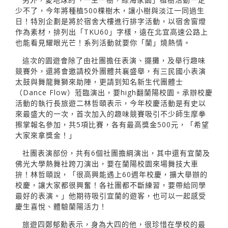
少不了，今年將種植500棵樹木，讓小樹與淡江一同過生
日！特別企劃是將於宿舍大樓進行排字活動，以宿舍窗燈
作為素材，排列出「TKU60」字樣，遠在北宜高速公路上
也能看見耀眼光芒！系列活動就要你「蘭」燒熱情。
這次的園遊會除了由社團擔任表演、擺攤，及舉行趣味
競賽外，還將會邀請校外團體共襄盛舉，有三民國小表演
太鼓與舞龍舞獅來助陣，更請到知名新生代團體士
（Dance Flow）蒞臨演出，要high翻蘭陽校園。承辦校慶
活動的執行長旅遊二林哲頤表示，今年校慶活動是有史以
來最盛大的一次，首次加入的趣味競賽吸引不少師生摩拳
擦掌報名參加，共5項比賽，各有最高獎金500元，「希望
大家來拿獎金！」
社團表演部份，共有6個社團擔綱演出，其中還有宜蘭及
佛光大學熱舞社跨刀演出，要在蘭陽校園來場舞技大車
拚！林哲頤說，「很高興能遇上60週年校慶，擴大舉辦的
校慶，讓大家都很興奮！各社團都不斷練習，要帶給同學
最好的表演。」他期待吸引宜蘭的遊客，也可以一起感受
慶生喜悅、體驗蘭陽活力！
旅遊四鄭郁勳表示，身為大四的他，很珍惜在學校的最