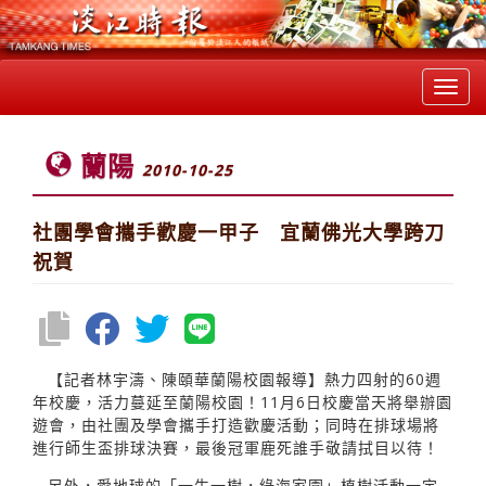
Toggl
navig
蘭陽
2010-10-25
社團學會攜手歡慶一甲子 宜蘭佛光大學跨刀
祝賀
【記者林宇濤、陳頤華蘭陽校園報導】熱力四射的60週
年校慶，活力蔓延至蘭陽校園！11月6日校慶當天將舉辦園
遊會，由社團及學會攜手打造歡慶活動；同時在排球場將
進行師生盃排球決賽，最後冠軍鹿死誰手敬請拭目以待！
另外，愛地球的「一生一樹，綠海家園」植樹活動一定