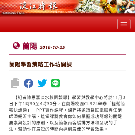
Toggl
navig
蘭陽
2010-10-25
蘭陽學習策略工作坊開課
【記者陳思嘉淡水校園報導】學習與教學中心將於11月3
日下午1時30至4時30分，在蘭陽校園CL324舉辦「輕鬆簡
報快譯通」－PPT實作課程。課程將邀請巨匠電腦專任講
師潘錫沂主講，這堂課將教會你如何掌握成功簡報的關鍵
要素與設計的原則，以及簡報內容編排方法和呈現的手
法，幫助你在最短的時間內達到最佳的學習效果。